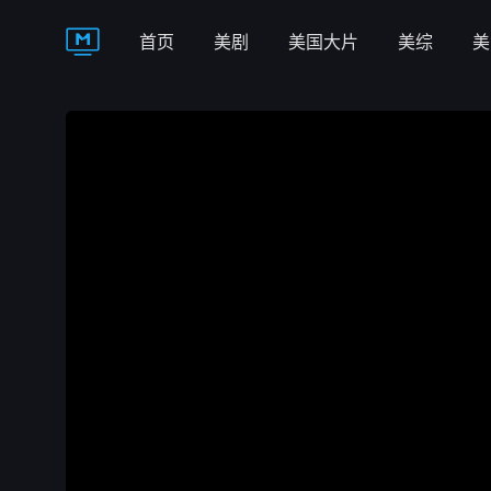
首页
美剧
美国大片
美综
美