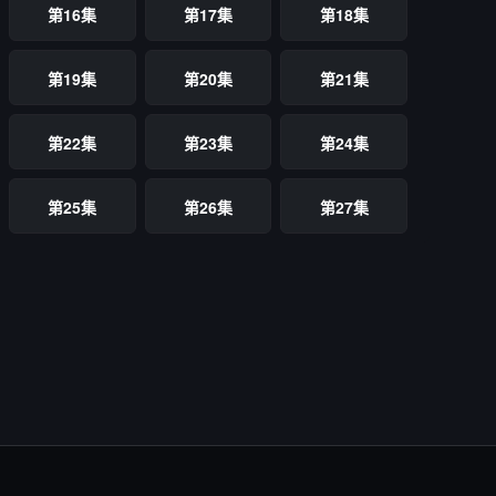
第16集
第17集
第18集
第19集
第20集
第21集
第22集
第23集
第24集
第25集
第26集
第27集
第28集
第29集
第30集
第31集
第32集
第33集
第34集
第35集
第36集
第37集
第38集
第39集