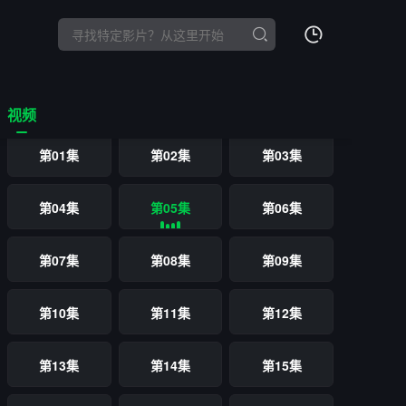
资源列表
排序

高清云
火箭云


视频
第01集
第02集
第03集
第04集
第05集
第06集
第07集
第08集
第09集
第10集
第11集
第12集
第13集
第14集
第15集