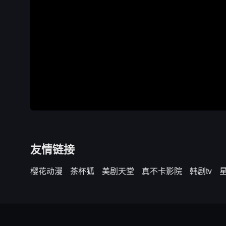
友情链接
樱花动漫
茶杯狐
美剧天堂
真不卡影院
韩剧tv