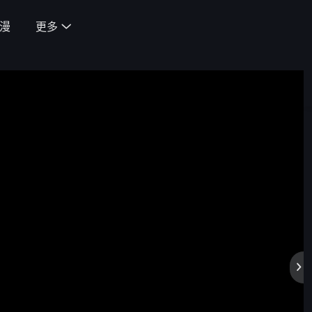
漫
更多

