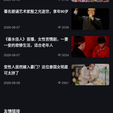
著名朗诵艺术家殷之光逝世，享年90岁
2026-08-07
3038
《香水佳人》首播，女性苦情剧，一妻
一妾的悲惨生活，适合老年人
2026-08-07
3034
变性人居然嫁入豪门？这位泰国女明星
可太拼了
2026-08-08
2961
友情链接