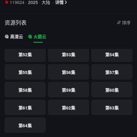
第43集
第44集
第45集
119624
·
2025
·
大陆
·
详情


第46集
第47集
第48集
资源列表
排序

高清云
火箭云
第49集
第50集
第51集


第52集
第53集
第54集
第55集
第56集
第57集
第58集
第59集
第60集
第61集
第62集
第63集
第64集