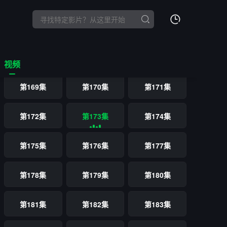
第163集
第164集
第165集
第166集
第167集
第168集
视频
第169集
第170集
第171集
第172集
第173集
第174集
第175集
第176集
第177集
第178集
第179集
第180集
第181集
第182集
第183集