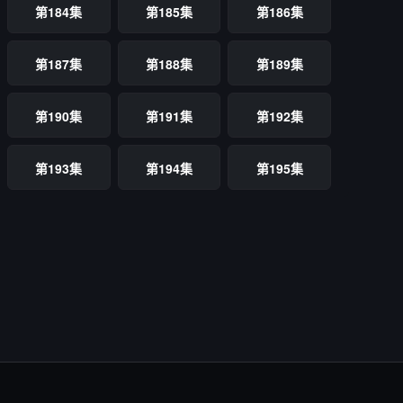
第184集
第185集
第186集
第187集
第188集
第189集
第190集
第191集
第192集
第193集
第194集
第195集
第196集
第197集
第198集
第199集
第200集
第201集
第202集
第203集
第204集
第205集
第206集
第207集