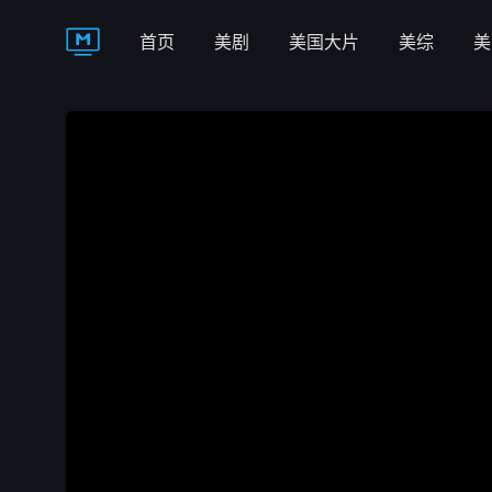
首页
美剧
美国大片
美综
美