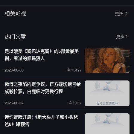
第91集
第92集
第93集
相关影视
更多
第94集
第95集
第96集
热门文章
更多
第97集
第98集
第99集
足以媲美《斯巴达克斯》的5部黄暴美
剧，看过的都是狠人
第100集
第101集
第102集
2026-08-08
15497
第103集
第104集
第105集
微博之夜陷内定争议，官方疑切错号给
成毅拉票，白鹿临时更换行程
第106集
第107集
第108集
2026-08-07
5709
第109集
第110集
第111集
迷你冒险开启!《新大头儿子和小头爸
爸6》曝预告
第112集
第113集
第114集