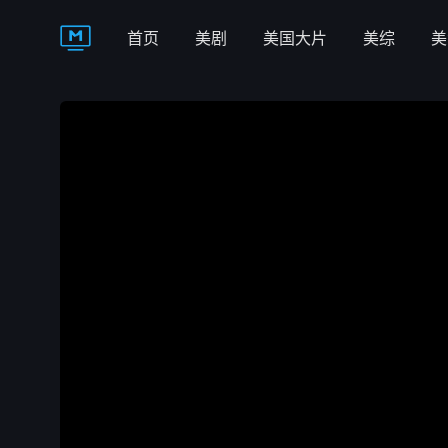
首页
美剧
美国大片
美综
美