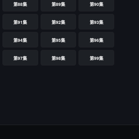
第88集
第89集
第90集
第91集
第92集
第93集
第94集
第95集
第96集
第97集
第98集
第99集
第100集
第101集
第102集
第103集
第104集
第105集
第106集
第107集
第108集
第109集
第110集
第111集