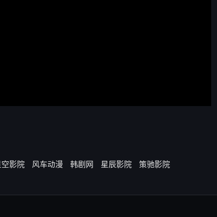
星空影院
风车动漫
韩剧网
星辰影院
策驰影院