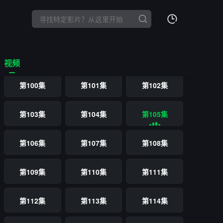
第94集
第95集
第96集
第97集
第98集
第99集
视频
第100集
第101集
第102集
第103集
第104集
第105集
第106集
第107集
第108集
第109集
第110集
第111集
第112集
第113集
第114集