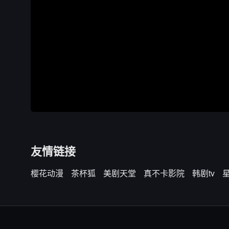
友情链接
樱花动漫
茶杯狐
美剧天堂
真不卡影院
韩剧tv