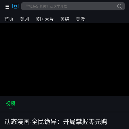
第229集
第230集
第231集
首页
美剧
美国大片
美综
美漫
第232集
第233集
第234集
第235集
第236集
第237集
第238集
第239集
第240集
第241集
第242集
第243集
第244集
第245集
第246集
视频
第247集
第248集
第249集
动态漫画·全民诡异：开局掌握零元购