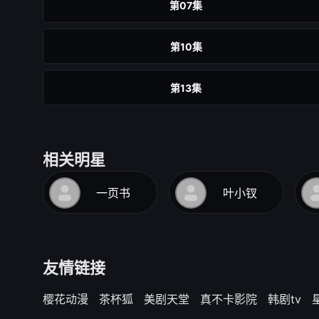
第07集
第10集
第13集
第16集
相关明星
第19集
一页书
叶小钗
第22集
第25集
友情链接
第28集
樱花动漫
茶杯狐
美剧天堂
真不卡影院
韩剧tv