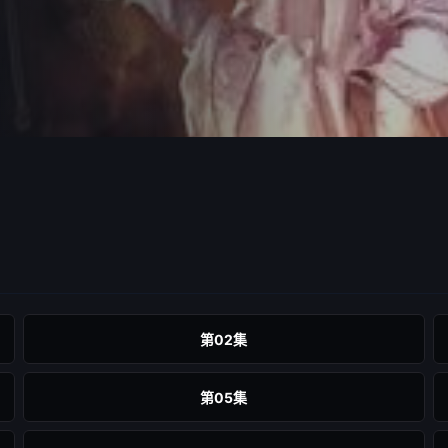
的三派势力，却
，任云踪与净无
划出依附在圣魔
页书顺利通过考
音琴，却为圣魔
其中，修罗鬼
魔禘与六圣护，
一代所背负的种
己的宿命，脉出
後的最大变数？
双目下，尽成盤
的宿命，隐而未
烽火狼烟，天下
第02集
中，纷纷卷入一
媒体二○一一年八
第05集