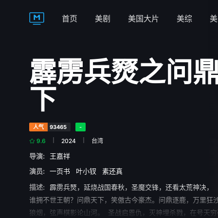
首页
美剧
美国大片
美综
美
霹雳兵燹之问
下
人气
93465
-
9.6
2024
台湾
导演:
王嘉祥
演员:
一页书
叶小钗
素还真
描述:
霹雳兵燹，延烧战国春秋，圣魔交锋，还看太荒神决
谁拥不世王朝？问鼎天下，笑傲古今豪杰。问鼎逐鹿，万里狂
狼烟，弦声棋影论山河。 圣战启恩仇，灭神埋杀戮，在号天穷