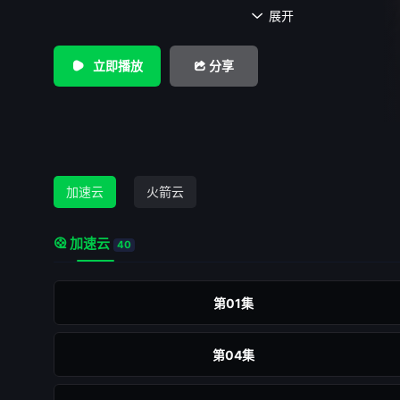
末世圣传进入全新阶段，云鼓雷峰、逸踪、登道岸，曾经与战
展开

因命运使然，各自陷入难以自拔的考验中，帝如来的过往罪愆
幻的错身机缘，鬼觉神知的真实身分，恩怨情仇错综复杂，刻
立即播放
分享
争斗下的人性纠葛。 众相凡窟一行，在冥冥赌注之下，一
验，进入至高圣地天佛原乡；为启叶小钗生机，素还真拨动希
双方谱下兵祸序章，六十日开战期限，邪尊道与死国因故牵涉
阙、龠胜明峦正式浮上台面，他化阐提与海蟾尊，各自领导六
展开一段动汤乾坤的太荒神决。 来自异域的血脉，传承上
加速云
火箭云
种，在戢武王败亡之後，圣魔双子於各方关注下，展开属於自
同源的槐破梦与殊十二，是杀戮碎岛的延续，还是圣魔启战之
加速云
歧途上的两人，远眺天下局势，牵扯的命运，却在一双睿智的
40
中星罗棋布。 洗棋亭内，未尽的残局，隐含江湖风波不断
现的对弈之手——驺山棋一，暗自等待入局时机。逐鹿问鼎，
第01集
二字，所指为何？权势、仇恨、顶峰，在各方争夺的浑沌世局
往无回的不归途。 预知最精采後续，敬请期待霹雳国际多
第04集
月十九日崭新钜献──【霹雳兵燹之问鼎天下】