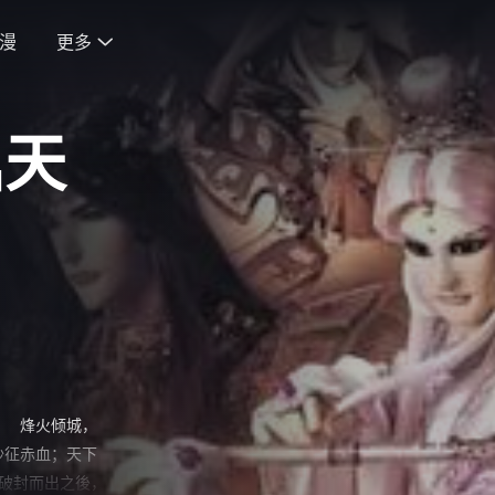
漫
更多

鼎天
， 烽火倾城，
沙征赤血；天下
破封而出之後，