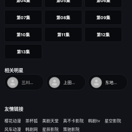
第04集
第05集
第06集
第07集
第08集
第09集
第10集
第11集
第12集
第13集
相关明星
三川华月
上田丽奈
东地宏树
友情链接
樱花动漫
茶杯狐
美剧天堂
真不卡影院
韩剧tv
星空影院
风车动漫
韩剧网
星辰影院
策驰影院