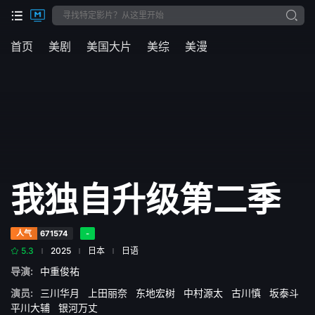
首页
美剧
美国大片
美综
美漫
我独自升级第二季
人气
671574
-
5.3
2025
日本
日语
导演:
中重俊祐
演员:
三川华月
上田丽奈
东地宏树
中村源太
古川慎
坂泰斗
平川大辅
银河万丈