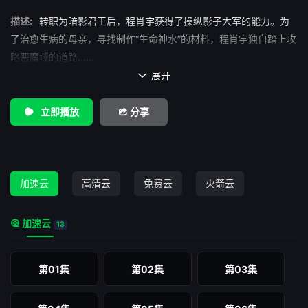
描述:
转职为暗影君王后，程肖宇获得了操纵影子大军的能力。为
了治愈生病的母亲，寻找制作“生命神水”的材料，程肖宇独自踏上攻
略恶魔域的道路......
展开

立即播放
分享
加速云
高清云
免费云
火箭云
加速云
13
第01集
第02集
第03集