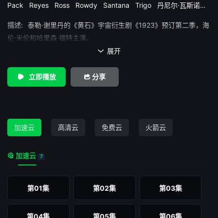
Pack
Reyes
Ross
Rowdy
Santana
Trigo
丹尼尔·瓦斯诺娃
佩蒂·布林德利
克里斯托弗·科森
哈里森·福特
塞巴斯蒂安·罗奇
描述:
泰勒·谢里丹的《黄石》宇宙衍生剧《1923》预订第二季，海
奥古斯图斯·珀如
布兰登·斯克莱纳
海伦·米伦
詹妮弗·卡朋特
詹
妮特·蒙哥马利
达伦·曼恩
伦·米伦和哈里森·福特主演。
展开

立即播放
分享
加速云
高清云
免费云
火箭云
加速云
7
第01集
第02集
第03集
第04集
第05集
第06集