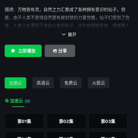
描述:
万物皆有灵，自然之力汇聚成了各种拥有意识的仙子。但
是，由于人类不爱惜自然更有被封禁的力量觉醒，仙子们受到了伤
害。人类少女遇到了来自水底的仙子，并与他相知多年。但是两人
却无法跨越仙、人之隔。少女在奇妙的旅途中，决心寻找属于自己
展开

的力量。她相信人类也是自然的一环，定有人与自然和谐共存之
法。她能否守护自然？
立即播放
分享
加速云
高清云
免费云
火箭云
加速云
20
第01集
第02集
第03集