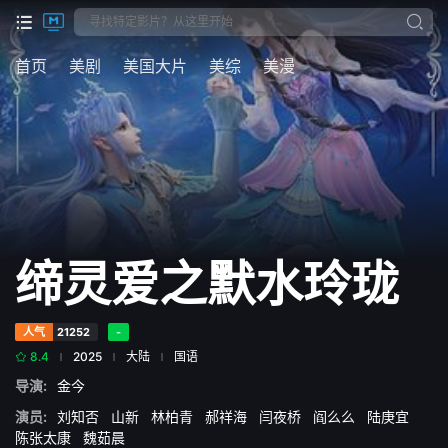
首页
美剧
美国大片
美综
美漫
缔灵爱之默水玲珑
人气
21252
-
8.4
2025
大陆
国语
导演:
金今
演员:
刘知否
山新
林柏青
郝祥海
闫夜桥
阎么么
陆庚宜
陈张太康
魏茹晨