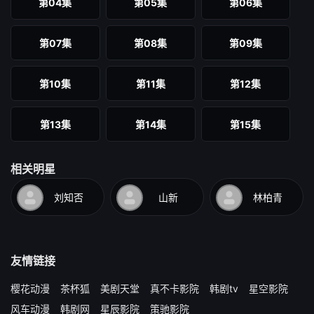
第04集
第05集
第06集
第07集
第08集
第09集
第10集
第11集
第12集
第13集
第14集
第15集
第16集
第17集
第18集
相关明星
刘知否
山新
林柏青
第19集
第20集
友情链接
樱花动漫
茶杯狐
美剧天堂
真不卡影院
韩剧tv
星空影院
风车动漫
韩剧网
星辰影院
策驰影院