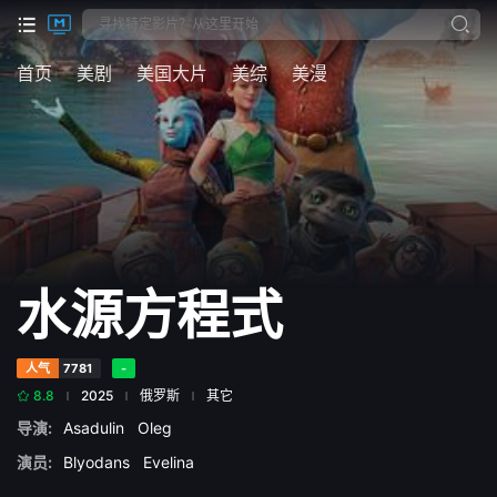
首页
美剧
美国大片
美综
美漫
水源方程式
人气
7781
-
8.8
2025
俄罗斯
其它
导演:
Asadulin
Oleg
演员:
Blyodans
Evelina