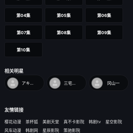
第04集
第05集
第06集
第07集
第08集
第09集
第10集
相关明星
アキラ100%
三宅康敏
冈山一
友情链接
樱花动漫
茶杯狐
美剧天堂
真不卡影院
韩剧tv
星空影院
风车动漫
韩剧网
星辰影院
策驰影院