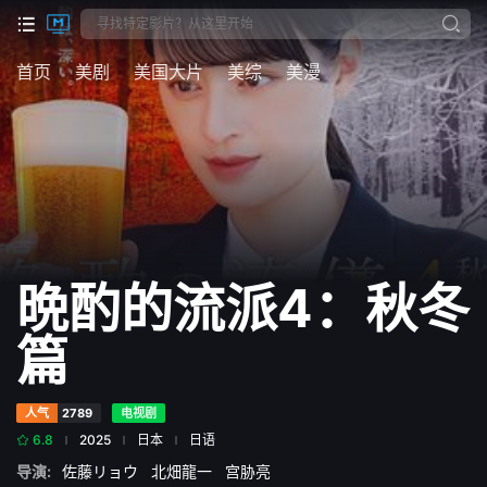
首页
美剧
美国大片
美综
美漫
晩酌的流派4：秋冬
篇
人气
2789
电视剧
6.8
2025
日本
日语
导演:
佐藤リョウ
北畑龍一
宫胁亮