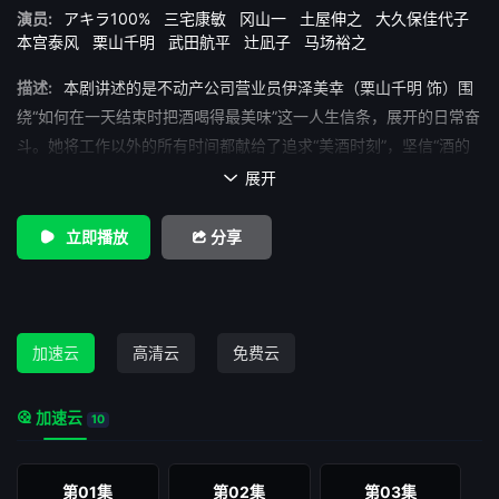
演员:
アキラ100%
三宅康敏
冈山一
土屋伸之
大久保佳代子
本宫泰风
栗山千明
武田航平
辻凪子
马场裕之
描述:
本剧讲述的是不动产公司营业员伊泽美幸（栗山千明 饰）围
绕“如何在一天结束时把酒喝得最美味”这一人生信条，展开的日常奋
斗。她将工作以外的所有时间都献给了追求“美酒时刻”，坚信“酒的
美味取决于一天自己的表现”。为了让一杯酒更加香醇，她不断挑战
展开

步行、泡澡、运动等各种活动——这是一部描绘一位女性为了喝好
一杯酒而不断努力的疗愈系生活剧。
立即播放
分享
加速云
高清云
免费云
加速云
10
第01集
第02集
第03集