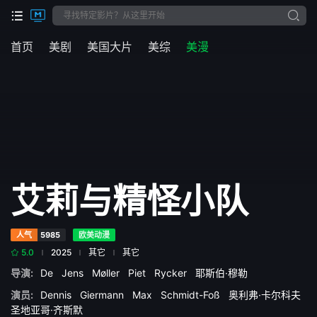
首页
美剧
美国大片
美综
美漫
艾莉与精怪小队
人气
5985
欧美动漫
5.0
2025
其它
其它
导演:
De
Jens
Møller
Piet
Rycker
耶斯伯·穆勒
演员:
Dennis
Giermann
Max
Schmidt-Foß
‎奥利弗·卡尔科夫‎
圣地亚哥·齐斯默