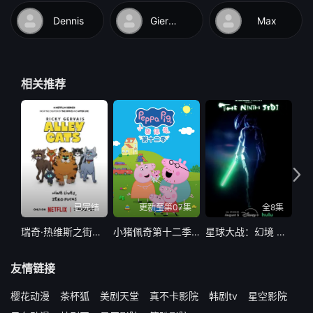
Dennis
Giermann
Max
相关推荐
已完结
更新至第07集
全8集
瑞奇·热维斯之街猫一族
小猪佩奇第十二季国语
星球大战：幻境 — 第九个绝地武士
友情链接
樱花动漫
茶杯狐
美剧天堂
真不卡影院
韩剧tv
星空影院